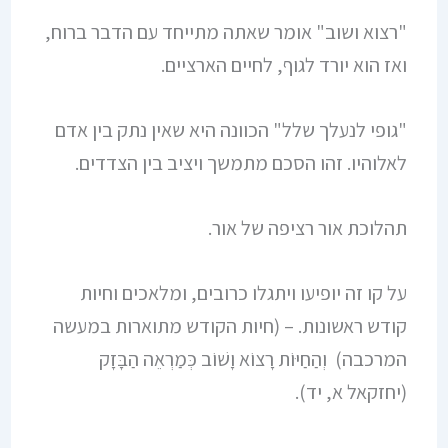
"רצוא ושוב" אומר שאתה מתייחד עם הדבר ברוח,
ואז הוא יורד לגוף, לחיים הארציים.
"גופי לנעלך שלל" הכוונה היא שאין נתק בין אדם
לאלוהיו. זהו הסכם מתמשך ויציב בין הצדדים.
תהלוכת אור רציפה של אור.
על קו זה יופיעו ויתגלו כרובים, ומלאכים וחיות
קודש ראשונות. – (חיות הקודש מתוארות במעשה
המרכבה) וְהַחַיּוֹת רָצוֹא וָשׁוֹב כְּמַרְאֵה הַבָּזָק
(יחזקאל א, יד).