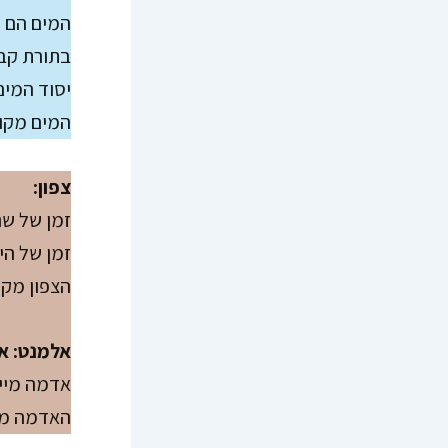
המים הם מ
בתורת קבל
יסוד המים 
המים מקוש
צפון:
זמן של שנ
זמן של הי
הצפון מקושר ל- DNA, לקולות הפ
אלמנט: א
אדמה מייצ
האדמה מיי