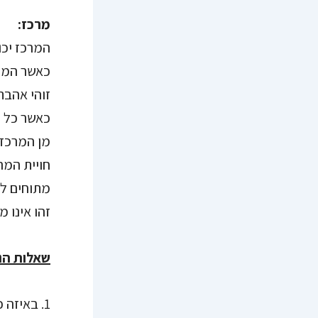
מרכז:
המרכז יכול
כאשר המעג
זוהי אהבת
כאשר כל ה
מן המרכז 
חויית המר
מתוחים לא
זהו אינו 
שאלות הנח
1. באיזה כיוון התיישבת? מה זה אומר לך?