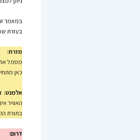
ניתן למצו
במאמר זה 
בעזרת שאל
מזרח:
מסמל את ה
כאן מתחיל
אלמנט: או
האוויר אי
בתורת הקב
דרום
: