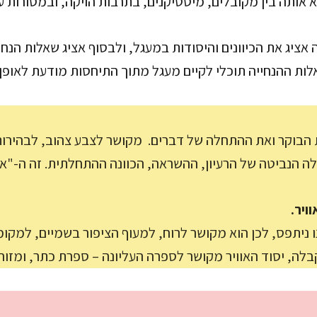
א אותה בין מקובלים, מיסטיקנים, בתרבות הויקה, ובמסורות 
אציג את הכיוונים והיסודות במעגל, ולבסוף אציג שאלות הנחי
ות ההנחייה תוכלי לקיים מעגל מתוך התיחסות מודעת לאופן ה
בוקר ואת ההתחלה של דברים. מקושר לצבע צהוב, לבהירות 
ה הנביטה של הרעיון, ההשראה, הכוונה ההתחלתית. זה ה-"אה
ויר.
נו ניתפס, לכן הוא מקושר לרוח, למעוף הציפור בשמיים, למקומ
לה, יסוד האוויר מקושר לספרה העליונה – ספרת כתר, ומזוה