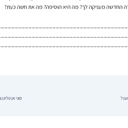
ה החדשה מעניקה לך? מה היא הוסיפה? מה את חשה כעת?
______________________________________
______________________________________
______________________________________
עגל
סוגי אנטליגנצ