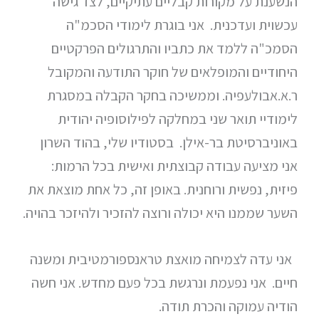
הנשענת על מקורות קבליים עתיקיים, לצד גישה
עכשוית ועדכנית. אני בוגרת לימודי הסכמ"ה
הסמכ"ה ללמד את כתביו והתרגולים הפרקטיים
היחודיים והמופלאים של חוקר התודעה והמקובל
ר.א.אבולעפיה. וממשיכה בחקר הקבלה במסגרת
לימודיי תואר שני במחלקה לפילוסופיה יהודית
באוניברסיטת בר-אילן. בסטודיו שלי, בהוד השרון
אני מציעה עבודה קבוצתית ואישית בכל הרמות:
פיזית, נפשית ורוחנית. באופן זה, כל אחת מוצאת את
השער שממנו היא יכולה ורוצה להזכיר ולהיזכר בהויה.
אני עדה לצמיחה מואצת טראנספורמטיבית ומשנה
חיים. אני נפעמת ונרגשת בכל פעם מחדש. אני חשה
הודיה עמוקה והכרת תודה.