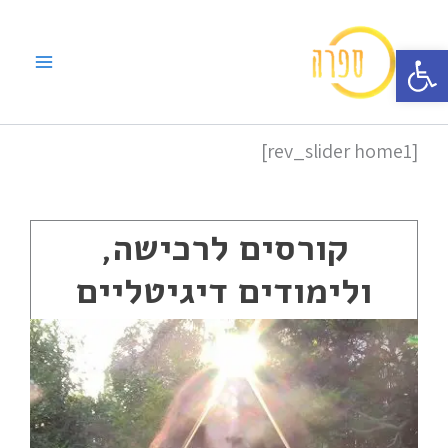
ילוג
תוכן
פתח סרגל נגישות
[rev_slider home1]
קורסים לרכישה,
ולימודים דיגיטליים