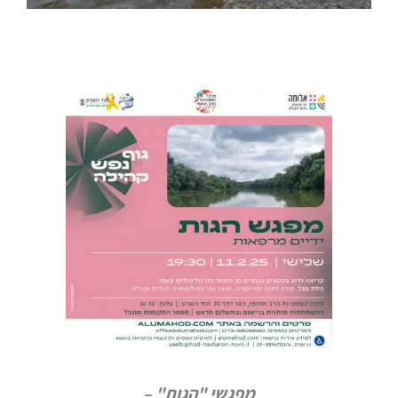
מפגשי "הגות" –