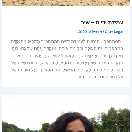
עמידת ידיים – שיר
Gilat Segal
/
אפריל 2, 2020
המתהפך – הנחיות לעמידת ידיים המתהפ"ך מַתְחִיל מֵהַנְּקֻדָּה
המהפכ"ת אֶת הָעוֹלָם וּמְקַיֶּמֶת אוֹתָהּ. מִנְּקֻדָּה אַחַת שֶׁל גֵּרוּי כּוֹחַ
רָצוֹן בְּכַף יד"ו. בַּנְּקֻדָּה שֶׁבֵּין הָאֲגוּדָל לְאֶצְבַּע יַד יָמִין וְיַד שְׂמֹאל.
מִנְּקֻדַּת הידי"ד שֶׁבֵּין אֶצְבְּעוֹתָיו מִתְאָרֶכֶת הַזְּרוֹעַ, הַכּוֹחַ נִשְׁלָח אֶל
הַלֵּב. כְּתֵפַיִם מִתְרַחֲקוֹת מִן הָרֹאשׁ, הַגַּב מִתְאָרֵךְ, רֶגֶל מוּרֶמֶת אֶל
עָל וְעוֹד אַחַת. וְהִנֵּה – הוֹפֵךְ