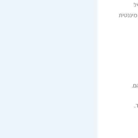
ל
מיננטית
ם.
.