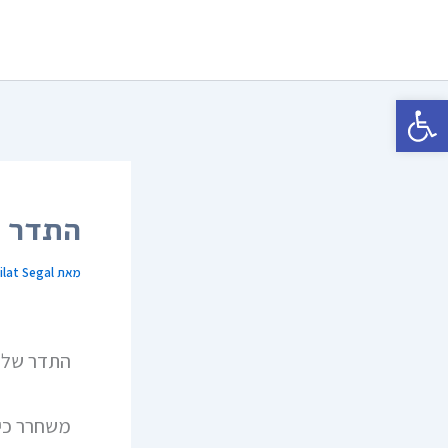
ילוג
תוכן
פתח סרגל נגישות
התדר ה
מאת
ilat Segal
התדר של 
משחרר כיו