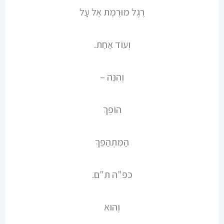
רֶגֶל מוּרֶמֶת אֶל עָל
וְעוֹד אַחַת.
וְהִנֵּה –
הוֹפֵךְ
הַמִּתְהַפֵּךְ
כפ"ה ת"ם.
וְהוּא