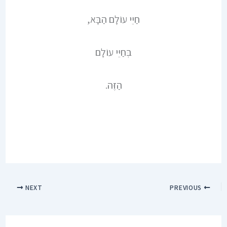
חַיֵּי עוֹלָם הַבָּא,
בְּחַיֵּי עוֹלָם
הַזֶּה.
NEXT
PREVIOUS