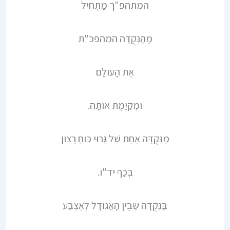
המתהפ"ך מַתְחִיל
מֵהַנְּקֻדָּה המהפכ"ת
אֶת הָעוֹלָם
וּמְקַיֶּמֶת אוֹתָהּ.
מִנְּקֻדָּה אַחַת שֶׁל גֵּרוּי כּוֹחַ רָצוֹן
בְּכַף יד"ו.
בַּנְּקֻדָּה שֶׁבֵּין הָאֲגוּדָל לְאֶצְבַּע