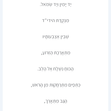
יַד יָמִין וְיַד שְׂמֹאל.
מִנְּקֻדַּת הידי"ד
שֶׁבֵּין אֶצְבְּעוֹתָיו
מִתְאָרֶכֶת הַזְּרוֹעַ,
הַכּוֹחַ נִשְׁלָח אֶל הַלֵּב.
כְּתֵפַיִם מִתְרַחֲקוֹת מִן הָרֹאשׁ,
הַגַּב מִתְאָרֵךְ,