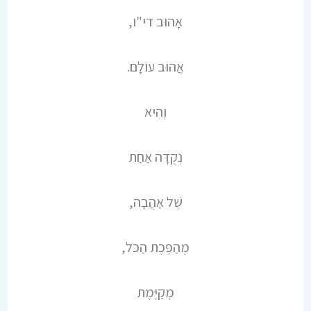
אָהוּב די"ו,
אֲהוּב עוֹלָם.
וְהִיא
נְקֻדָּה אַחַת
שֶׁל אַהֲבָה,
מְהַפֶּכֶת הַכֹּל,
מְקַיֶּמֶת