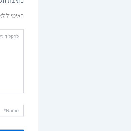
כתיבת תג
האימייל לא 
להקליד
כאן...
Name*