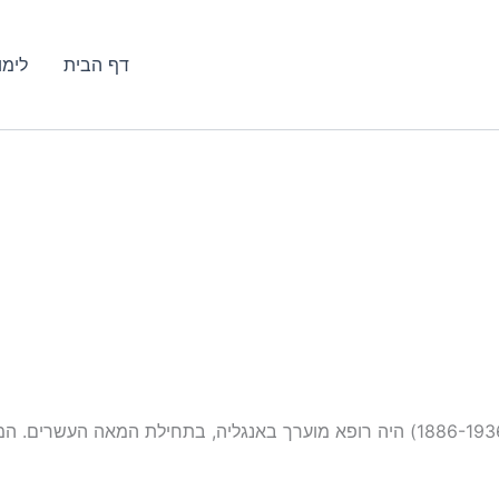
דף הבית
לימו
ד"ר באך (1886-1936) היה רופא מוערך באנגליה, בתחילת המאה הע