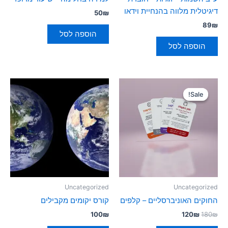
דיגיטלית מלווה בהנחיית וידאו
50
₪
89
₪
הוספה לסל
הוספה לסל
המחיר
המחיר
המקורי
הנוכחי
Sale!
Sale!
היה:
הוא:
120₪.
180₪.
Uncategorized
Uncategorized
החוקים האוניברסליים – קלפים
קורס יקומים מקבילים
100
₪
120
₪
180
₪