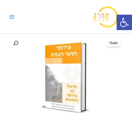
ילוג
תוכן
פתח סרגל נגישות
כמות
המחיר
המחיר
של
Sale!
ספר
המקורי
הנוכחי
דיגיטלי
היה:
הוא:
חושי
הנפש
89₪.
120₪.