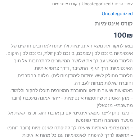
עמוד הבית
/
Uncategorized
/ קורס אינטימיות
Uncategorized
קורס אינטימיות
100
₪
בואו לחקור את נושא האינטימיות ולהיפתח למרחבים חדשים של
אינטימיות בינכם לבין עצמכם, בינכם לבין זולת, ובינכם לבין היקום.
הלימוד מנגיש עבורך את שלושה המישורים להתרחבות אל תוך
האינטימיות: דרך הגוף, החשיבה, ודרך צרופי אותיות.
הלימוד מחולק לשש יחידות לימוד(מודולים). מלווה בהסברים,
וחוברת שאלות מנחות לעבודה.
באמצעות שיעור הוידאו והחוברת המצורפת תוכלו לחקור וללמוד:
– מהן האמונות שחוסמות אינטימיות – זיהוי אמונה מעכבת (רובד
מחשבתי- מנטאלי)
– כיצד ניתן לייצר מפגש אינטימי עם בן או בת הזוג. וכיצד לגשת אל
מעשה האהבה (רובד גופנפש)
– מהם צרופי האותיות שיעזרו לך להיפתח לאינטימיות (רובד רוחני)
– תחשפו לדרך להיפתח לאינטימיות עם כל מהות או איכות