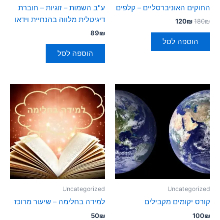
החוקים האוניברסליים – קלפים
ע"ב השמות – זוגיות – חוברת
דיגיטלית מלווה בהנחיית וידאו
120
₪
180
₪
89
₪
הוספה לסל
הוספה לסל
Uncategorized
Uncategorized
קורס יקומים מקבילים
למידה בחלימה – שיעור מרוכז
50
₪
100
₪