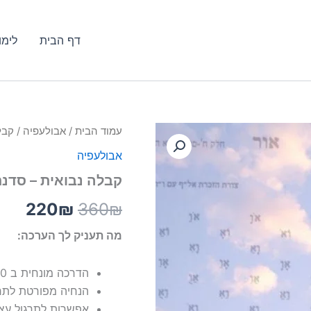
דף הבית
לימו
כמות
עמוד הבית
/
אבולעפיה
/ קבל
המחיר
המח
של
אבולעפיה
קבלה
המקורי
הנוכ
נבואית
קבלה נבואית – סדנ
-
היה:
הוא:
סדנת
220
₪
360
₪
מדיטציה
0₪.
360₪.
אינטרנטית
מה תעניק לך הערכה:
הדרכה מונחית ב 10 סרטוני וידאו קצרים וממוקדים
הנחיה מפורטת לתרג
אפשרות לתרגול עצמ