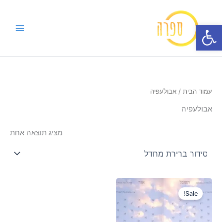
ילוג
תוכן
פתח סרגל נגישות
עמוד הבית
/ אבולעפיה
אבולעפיה
מציג תוצאה אחת
המחיר
המחיר
המקורי
הנוכחי
Sale!
היה:
הוא:
220₪.
360₪.